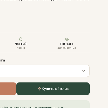
Частый
Pet-safe
полив
для животных
нта
Купить в 1 клик
м фото именно вашего экземпляра для