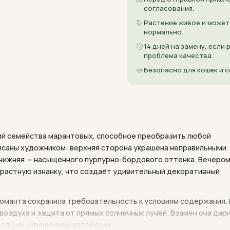
согласования.
Растение живое и может
нормально.
14 дней на замену, если
проблема качества.
Безопасно для кошек и с
ий семейства марантовых, способное преобразить любой
писаны художником: верхняя сторона украшена неправильными
а нижняя — насыщенного пурпурно-бордового оттенка. Вечеро
трастную изнанку, что создаёт удивительный декоративный
романта сохранила требовательность к условиям содержания. 
воздуха и защита от прямых солнечных лучей. Взамен она дар
тоящим украшением коллекции.