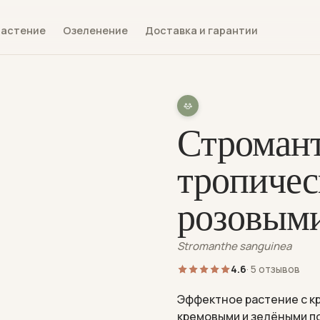
растение
Озеленение
Доставка и гарантии
Стромант
тропичес
розовыми
Stromanthe sanguinea
4.6
· 5 отзывов
Эффектное растение с к
кремовыми и зелёными п