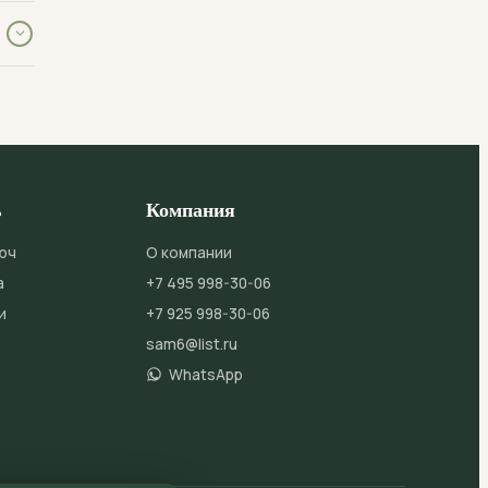
,
нты,
ь
Компания
юч
О компании
а
+7 495 998-30-06
и
+7 925 998-30-06
sam6@list.ru
WhatsApp