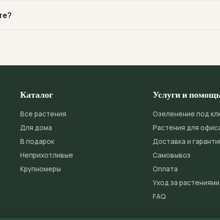
го режима освещения. Проверьте, не слишком ли тёмное место
те?
 может быть переувлажнение или начало загнивания корней.
м освещением. Высокая влажность ванной идеальна для строма
ативность.
Каталог
Услуги и помощ
Все растения
Озеленение под кл
Для дома
Растения для офис
В подарок
Доставка и гаранти
Неприхотливые
Самовывоз
Крупномеры
Оплата
Уход за растениями
FAQ