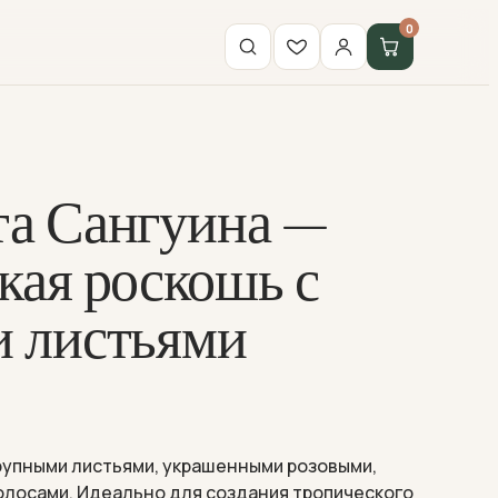
0
а Сангуина —
кая роскошь с
 листьями
рупными листьями, украшенными розовыми,
олосами. Идеально для создания тропического