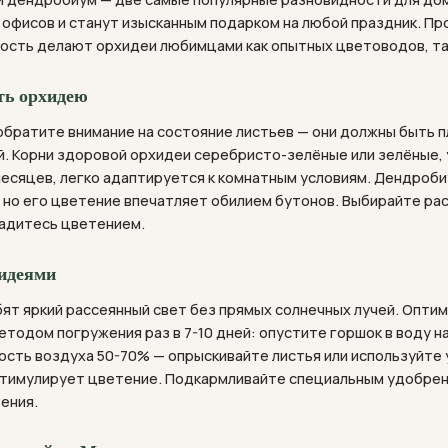
, офисов и станут изысканным подарком на любой праздник. 
ость делают орхидеи любимцами как опытных цветоводов, так
ть орхидею
обратите внимание на состояние листьев — они должны быть п
. Корни здоровой орхидеи серебристо-зелёные или зелёные, 
месяцев, легко адаптируется к комнатным условиям. Дендроб
 но его цветение впечатляет обилием бутонов. Выбирайте рас
адитесь цветением.
хидеями
ят яркий рассеянный свет без прямых солнечных лучей. Оптим
тодом погружения раз в 7-10 дней: опустите горшок в воду на
ость воздуха 50-70% — опрыскивайте листья или используйте 
стимулирует цветение. Подкармливайте специальным удобрени
ения.