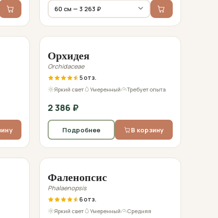
Фото перед отправкой
Орхидея
Orchidaceae
5
я
Яркий свет
Умеренный
Требует опыта
2 386
₽
зину
Подробнее
В корзину
Фото перед отправкой
Фаленопсис
Phalaenopsis
6
я
Яркий свет
Умеренный
Средняя