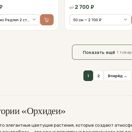
₽
2 700
₽
от
Показать ещё
1 товар
1
2
Вперёд →
гории «Орхидеи»
то элегантные цветущие растения, которые создают атмосфе
и дендробиум — две самые популярные разновидности для до