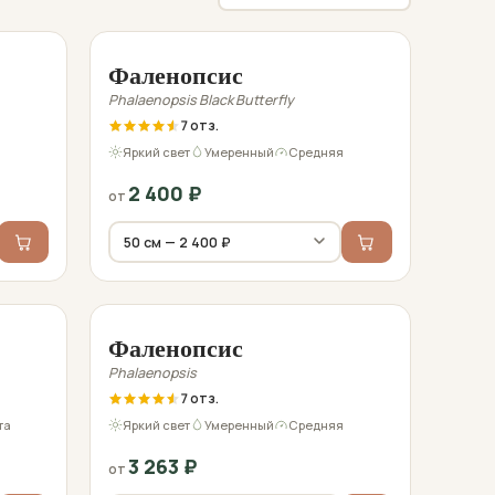
Фото перед отправкой
Фаленопсис
Phalaenopsis Black Butterfly
7
я
Яркий свет
Умеренный
Средняя
2 400
₽
от
Фото перед отправкой
Фаленопсис
Phalaenopsis
7
та
Яркий свет
Умеренный
Средняя
3 263
₽
от