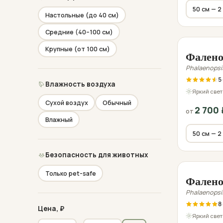
Настольные (до 40 см)
Средние (40–100 см)
Фото пе
Крупные (от 100 см)
Фалено
Phalaenopsi
5
Влажность воздуха
Яркий свет
Сухой воздух
Обычный
2 700
от
Влажный
Безопасность для животных
Фото пе
Только pet-safe
Фалено
Phalaenopsi
8
Цена, ₽
Яркий свет