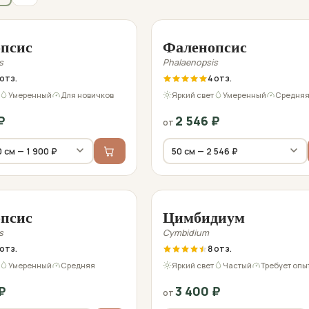
ред отправкой
Фото перед отправкой
псис
Фаленопсис
s
Phalaenopsis
4
Умеренный
Для новичков
Яркий свет
Умеренный
Средня
₽
2 546
₽
от
ред отправкой
Фото перед отправкой
псис
Цимбидиум
s
Cymbidium
8
Умеренный
Средняя
Яркий свет
Частый
Требует опы
₽
3 400
₽
от