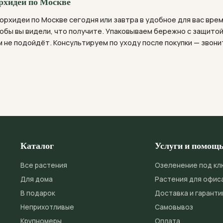
рхидей по Москве
орхидеи по Москве сегодня или завтра в удобное для вас вре
обы вы видели, что получите. Упаковываем бережно с защитой
 не подойдёт. Консультируем по уходу после покупки — звони
Каталог
Услуги и помощ
Все растения
Озеленение под кл
Для дома
Растения для офис
В подарок
Доставка и гаранти
Неприхотливые
Самовывоз
Крупномеры
Оплата