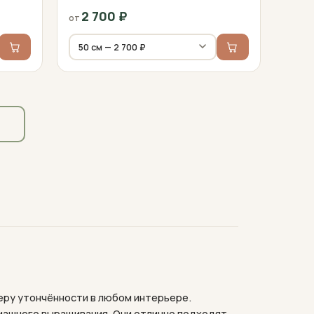
2 700
₽
от
ру утончённости в любом интерьере.
машнего выращивания. Они отлично подходят