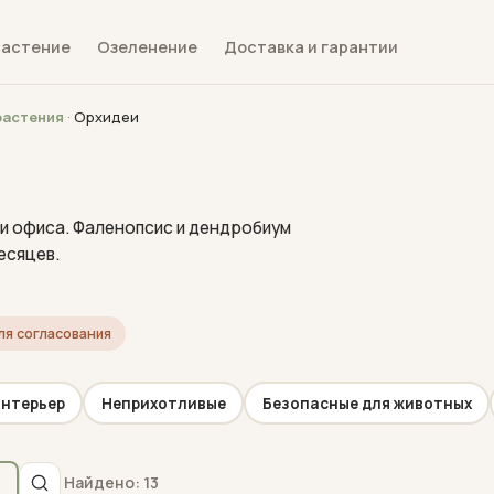
растение
Озеленение
Доставка и гарантии
растения
·
Орхидеи
и офиса. Фаленопсис и дендробиум
есяцев.
ля согласования
нтерьер
Неприхотливые
Безопасные для животных
Найдено: 13
ы