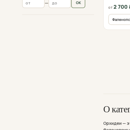
—
OK
2 700
от
О кате
Орхидеи — э
Фаленопсис 