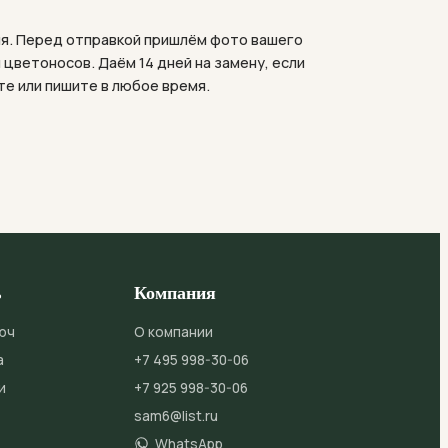
мя. Перед отправкой пришлём фото вашего
 цветоносов. Даём 14 дней на замену, если
те или пишите в любое время.
ь
Компания
юч
О компании
а
+7 495 998-30-06
и
+7 925 998-30-06
sam6@list.ru
WhatsApp