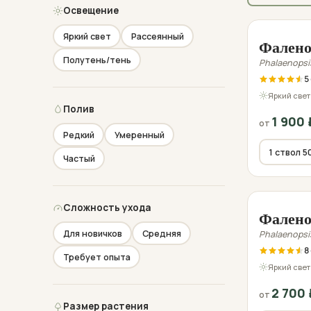
Освещение
Фото пе
Яркий свет
Рассеянный
Фалено
Полутень/тень
Phalaenopsi
5
Яркий свет
Полив
1 900
от
Редкий
Умеренный
Частый
Фото пе
Сложность ухода
Фалено
Для новичков
Средняя
Phalaenopsi
8
Требует опыта
Яркий свет
2 700
от
Размер растения