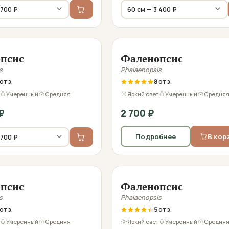
ред отправкой
Фото перед отправкой
псис
Фаленопсис
s
Phalaenopsis
8
Умеренный
Средняя
Яркий свет
Умеренный
Средня
₽
2 700
₽
Подробнее
В кор
ред отправкой
Фото перед отправкой
псис
Фаленопсис
s
Phalaenopsis
5
Умеренный
Средняя
Яркий свет
Умеренный
Средня