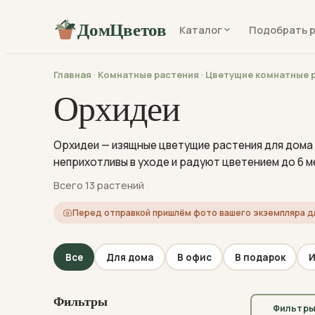
ДомЦветов
Каталог
Подобрать 
Главная
·
Комнатные растения
·
Цветущие комнатные 
Орхидеи
Орхидеи — изящные цветущие растения для дома 
неприхотливы в уходе и радуют цветением до 6 м
Всего 13 растений
Перед отправкой пришлём фото вашего экземпляра д
Все
Для дома
В офис
В подарок
И
Фильтры
Фильтр