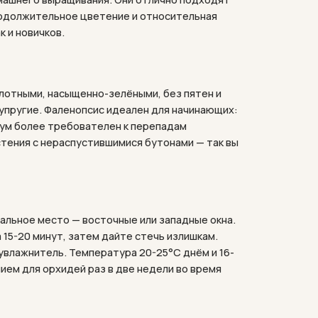
Продолжительное цветение и относительная
 и новичков.
лотными, насыщенно-зелёными, без пятен и
упругие. Фаленопсис идеален для начинающих:
иум более требователен к перепадам
тения с нераспустившимися бутонами — так вы
альное место — восточные или западные окна.
 15-20 минут, затем дайте стечь излишкам.
увлажнитель. Температура 20-25°C днём и 16-
ем для орхидей раз в две недели во время