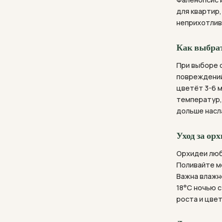
для квартир
неприхотлив
Как выбра
При выборе 
повреждений
цветёт 3-6 
температур,
дольше насл
Уход за ор
Орхидеи люб
Поливайте ме
Важна влажн
18°C ночью 
роста и цвет