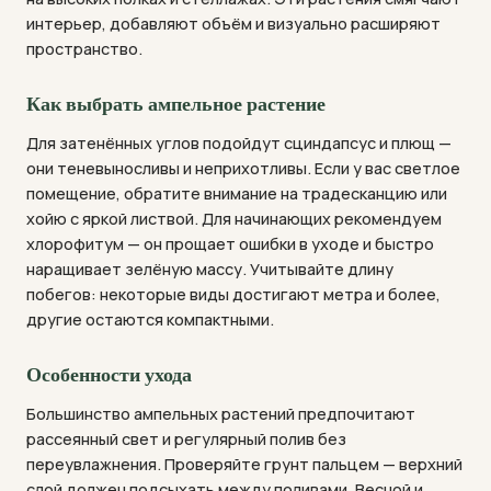
интерьер, добавляют объём и визуально расширяют
пространство.
Как выбрать ампельное растение
Для затенённых углов подойдут сциндапсус и плющ —
они теневыносливы и неприхотливы. Если у вас светлое
помещение, обратите внимание на традесканцию или
хойю с яркой листвой. Для начинающих рекомендуем
хлорофитум — он прощает ошибки в уходе и быстро
наращивает зелёную массу. Учитывайте длину
побегов: некоторые виды достигают метра и более,
другие остаются компактными.
Особенности ухода
Большинство ампельных растений предпочитают
рассеянный свет и регулярный полив без
переувлажнения. Проверяйте грунт пальцем — верхний
слой должен подсыхать между поливами. Весной и