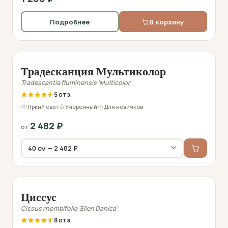
Подробнее
В корзину
Фото перед отправкой
Традесканция Мультиколор
Tradescantia fluminensis 'Multicolor'
5
Яркий свет
Умеренный
Для новичков
2 482
₽
от
Фото перед отправкой
Циссус
Cissus rhombifolia 'Ellen Danica'
8