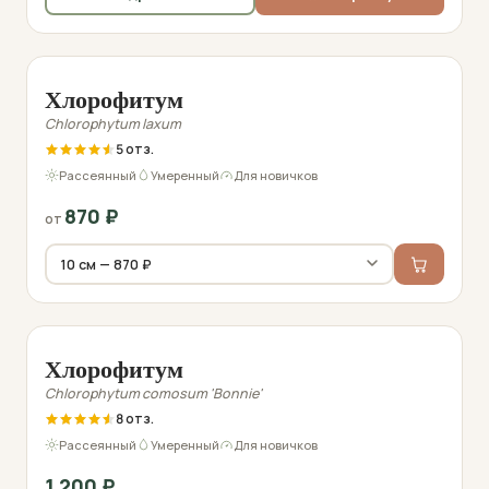
Фото перед отправкой
Хлорофитум
Chlorophytum laxum
5
Рассеянный
Умеренный
Для новичков
870
₽
от
Фото перед отправкой
Хлорофитум
Chlorophytum comosum 'Bonnie'
8
Рассеянный
Умеренный
Для новичков
1 200
₽