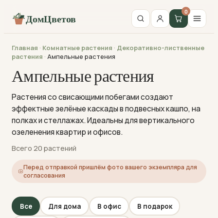
0
ДомЦветов
Главная
·
Комнатные растения
·
Декоративно-лиственные
растения
·
Ампельные растения
Ампельные растения
Растения со свисающими побегами создают
эффектные зелёные каскады в подвесных кашпо, на
полках и стеллажах. Идеальны для вертикального
озеленения квартир и офисов.
Всего 20 растений
Перед отправкой пришлём фото вашего экземпляра для
согласования
Все
Для дома
В офис
В подарок