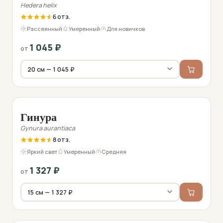
Hedera helix
6
Рассеянный
Умеренный
Для новичков
1 045
₽
от
Фото перед отправкой
Гинура
Gynura aurantiaca
8
Яркий свет
Умеренный
Средняя
1 327
₽
от
Фото перед отправкой