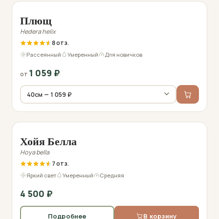
Плющ
Hedera helix
8
Рассеянный
Умеренный
Для новичков
1 059
₽
от
Фото перед отправкой
Хойя Белла
Hoya bella
7
Яркий свет
Умеренный
Средняя
4 500
₽
Подробнее
В корзину