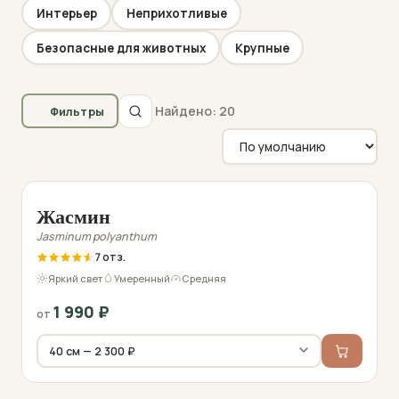
Интерьер
Неприхотливые
Безопасные для животных
Крупные
Найдено: 20
Фильтры
Фото перед отправкой
Жасмин
Jasminum polyanthum
7
Яркий свет
Умеренный
Средняя
1 990
₽
от
Фото перед отправкой