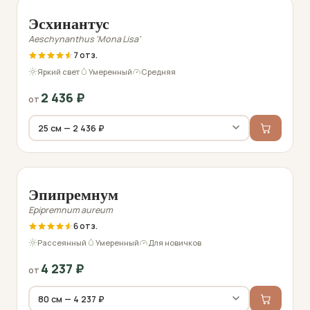
Эсхинантус
Aeschynanthus 'Mona Lisa'
7
Яркий свет
Умеренный
Средняя
2 436
₽
от
Фото перед отправкой
Эпипремнум
Epipremnum aureum
6
Рассеянный
Умеренный
Для новичков
4 237
₽
от