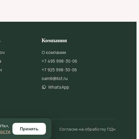
КТ
ь
Компания
юч
О компании
а
+7 495 998-30-06
и
+7 925 998-30-06
sam6@list.ru
WhatsApp
ять»,
Принять
айлы cookie
Согласие на обработку ПДн
ности
.