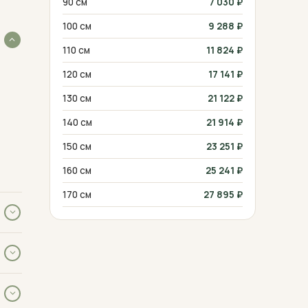
90 см
7 030
₽
100 см
9 288
₽
лии
меют
110 см
11 824
₽
ека
120 см
17 141
₽
130 см
21 122
₽
ст —
140 см
21 914
₽
150 см
23 251
₽
160 см
25 241
₽
тым
170 см
27 895
₽
лько
имой
ты,
уйте