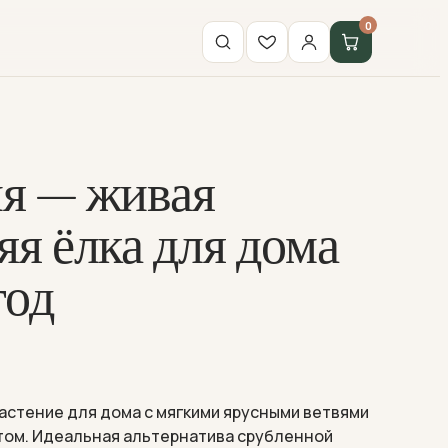
0
я — живая
яя ёлка для дома
год
астение для дома с мягкими ярусными ветвями
том. Идеальная альтернатива срубленной