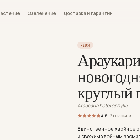
растение
Озеленение
Доставка и гарантии
−28%
Араукари
новогодн
круглый 
Araucaria heterophylla
4.6
· 7 отзывов
Единственное хвойное р
и свежим хвойным арома