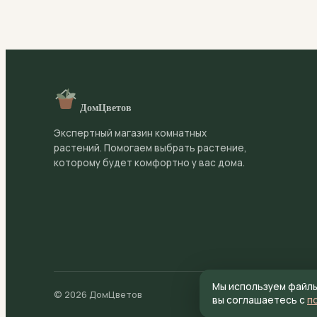
Нет точных данных о токсичности для домашних жи
при поедании. Рекомендуется размещать растение 
ДомЦветов
Экспертный магазин комнатных
растений. Помогаем выбрать растение,
которому будет комфортно у вас дома.
Мы используем файлы 
© 2026 ДомЦветов
Публичная оферта
вы соглашаетесь с
п