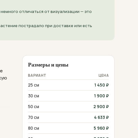
 немного отличаться от визуализации — это
 растение пострадало при доставке или есть
Размеры и цены
де
ВАРИАНТ
ЦЕНА
кую
25 см
1 450
₽
30 см
1 900
₽
50 см
2 900
₽
70 см
4 633
₽
т
80 см
5 960
₽