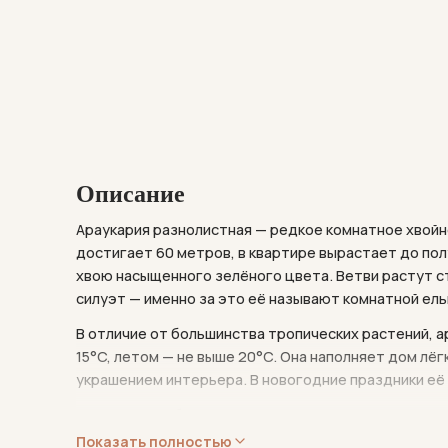
Описание
Араукария разнолистная — редкое комнатное хвойн
достигает 60 метров, в квартире вырастает до по
хвою насыщенного зелёного цвета. Ветви растут с
силуэт — именно за это её называют комнатной ель
В отличие от большинства тропических растений, а
15°C, летом — не выше 20°C. Она наполняет дом лё
украшением интерьера. В новогодние праздники её 
Растение требует внимания к влажности воздуха и 
декоративностью круглый год. Идеально для прост
Показать полностью