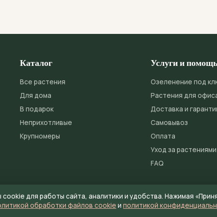
вотных, но хвоя может вызывать механическое раздражение Ж
в недоступном для питомцев месте.
Каталог
Услуги и помощ
Все растения
Озеленение под кл
Для дома
Растения для офис
В подарок
Доставка и гаранти
Неприхотливые
Самовывоз
Крупномеры
Оплата
Уход за растениями
FAQ
cookie для работы сайта, аналитики и удобства. Нажимая «Прин
Политика конфиденциальности
Ф
олитикой обработки файлов cookie
и
политикой конфиденциаль