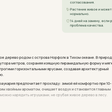
согласования.
Растение живое и может
нормально.
14 дней на замену, если
проблема качества.
ое дерево родом с острова Норфолк в Тихом океане. В приро
лутора метров, сохраняя изящную пирамидальную форму и мяг
трогими горизонтальными ярусами, создавая архитектурный
ю.
раукария предпочитает прохладу: зимой ей комфортно при 10-
гким хвойным ароматом, очищает воздух и становится главным
можно нарядить игрушками, не срубая живое дерево в лесу.
регулярного полива, но при соблюдении простых правил радуе
орных светлых комнат, зимних садов и офисов с хорошей