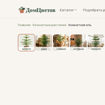
ДомЦветов
Каталог
Подобрать 
Главная
·
Комнатные растения
·
Комнатная ель
каталог
каталог
дома
подарок
интерьер
крупное