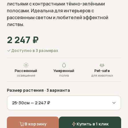
листьями с контрастными тёмно-зелёными
полосами. Идеальна для интерьеров с
рассеянным светом и любителей эффектной
листвы.
2 247
₽
Визуализация · фото пришлём перед отправкой
Доступно в 3 размерах
Рассеянный
Умеренный
Pet-safe
освещение
полив
для животных
Размер растения
· 3 варианта
В корзину
Купить в 1 клик