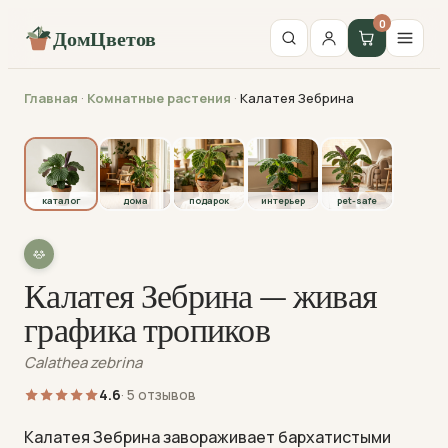
0
ДомЦветов
Главная
·
Комнатные растения
·
Калатея Зебрина
каталог
каталог
дома
подарок
интерьер
pet-safe
Калатея Зебрина — живая
графика тропиков
Calathea zebrina
4.6
· 5 отзывов
Калатея Зебрина завораживает бархатистыми