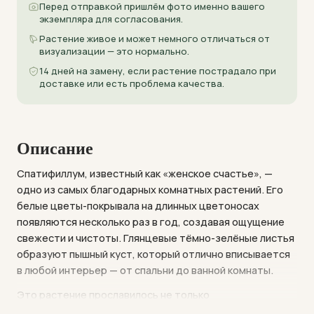
Перед отправкой пришлём фото именно вашего
экземпляра для согласования.
Растение живое и может немного отличаться от
визуализации — это нормально.
14 дней на замену, если растение пострадало при
доставке или есть проблема качества.
Описание
Спатифиллум, известный как «женское счастье», —
одно из самых благодарных комнатных растений. Его
белые цветы-покрывала на длинных цветоносах
появляются несколько раз в год, создавая ощущение
свежести и чистоты. Глянцевые тёмно-зелёные листья
образуют пышный куст, который отлично вписывается
в любой интерьер — от спальни до ванной комнаты.
Это растение прославилось не только
декоративностью, но и способностью очищать воздух