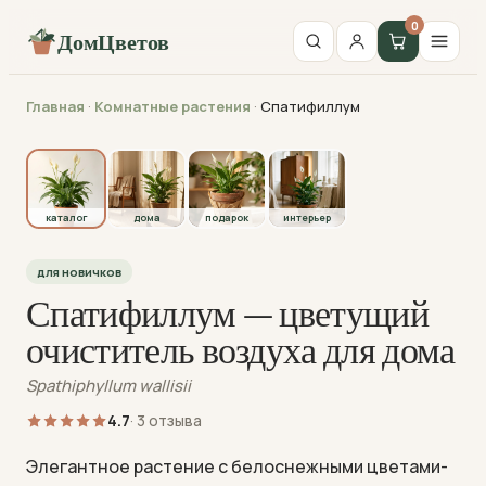
0
ДомЦветов
Главная
·
Комнатные растения
·
Спатифиллум
каталог
каталог
дома
подарок
интерьер
для новичков
Спатифиллум — цветущий
очиститель воздуха для дома
Spathiphyllum wallisii
4.7
· 3 отзыва
Элегантное растение с белоснежными цветами-