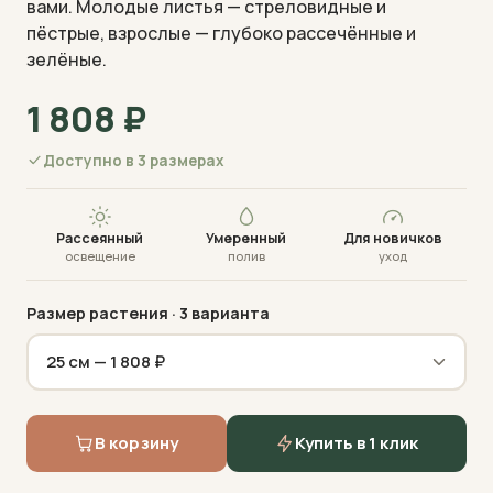
вами. Молодые листья — стреловидные и
пёстрые, взрослые — глубоко рассечённые и
зелёные.
1 808
₽
Доступно в 3 размерах
Визуализация · фото пришлём перед отправкой
Рассеянный
Умеренный
Для новичков
освещение
полив
уход
Размер растения
· 3 варианта
В корзину
Купить в 1 клик