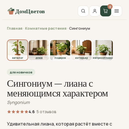
0
ДомЦветов
Главная
·
Комнатные растения
·
Сингониум
каталог
каталог
дома
подарок
интерьер
неприхотливое
для новичков
Сингониум — лиана с
меняющимся характером
Syngonium
4.6
· 5 отзывов
Удивительная лиана, которая растёт вместе с