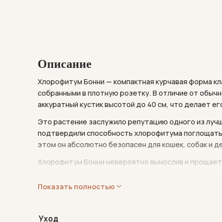
Описание
Хлорофитум Бонни — компактная курчавая форма кл
собранными в плотную розетку. В отличие от обыч
аккуратный кустик высотой до 40 см, что делает е
Это растение заслужило репутацию одного из луч
подтвердили способность хлорофитума поглощать ф
этом он абсолютно безопасен для кошек, собак и д
Хлорофитум Бонни невероятно вынослив и прощает 
розетками на длинных цветоносах, которые появля
звёздочками. Идеальный выбор для начинающих и з
Показать полностью
Род
Chlorophytum
насчитывает около 200 видов и 
Африки и Южной Америки. В природе хлорофитумы р
Уход