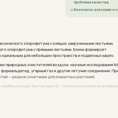
проблема качества.
Безопасно для кошек и с
ассического хлорофитума с изящно закрученными листьями,
ного хлорофитума с прямыми листьями, Бонни формирует
го идеальным для небольших пространств и подвесных кашпо.
ших природных очистителей воздуха: научные исследования N
ормальдегид, угарный газ и другие летучие соединения. Пр
етей — редкое сочетание для комнатных растений.
ошибки в уходе. Быстро растёт, легко размножается дочерн
ются весной и летом после цветения мелкими белыми
анятых людей.
происходит из тропических и субтропических регионов Южной
астут как эпифиты или наземные растения в тенистых влажны