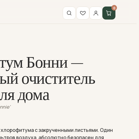
0
тум Бонни —
ый очиститель
для дома
nnie'
 хлорофитума с закрученными листьями. Один
льтров воздуха, абсолютно безопасен для