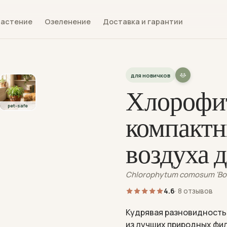
растение
Озеленение
Доставка и гарантии
для новичков
Хлорофи
pet-safe
компактн
воздуха 
Chlorophytum comosum 'Bo
4.6
· 8 отзывов
Кудрявая разновидность
из лучших природных фи