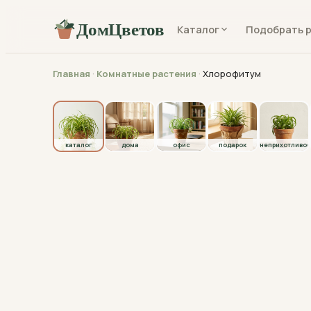
ДомЦветов
Каталог
Подобрать 
Главная
·
Комнатные растения
·
Хлорофитум
каталог
каталог
дома
офис
подарок
неприхотливое