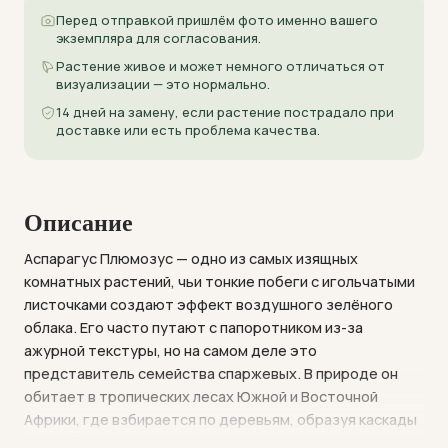
Перед отправкой пришлём фото именно вашего
экземпляра для согласования.
Растение живое и может немного отличаться от
визуализации — это нормально.
14 дней на замену, если растение пострадало при
доставке или есть проблема качества.
Описание
Аспарагус Плюмозус — одно из самых изящных
комнатных растений, чьи тонкие побеги с игольчатыми
листочками создают эффект воздушного зелёного
облака. Его часто путают с папоротником из-за
ажурной текстуры, но на самом деле это
представитель семейства спаржевых. В природе он
обитает в тропических лесах Южной и Восточной
Африки, где взбирается по деревьям, образуя каскады
нежной зелени.