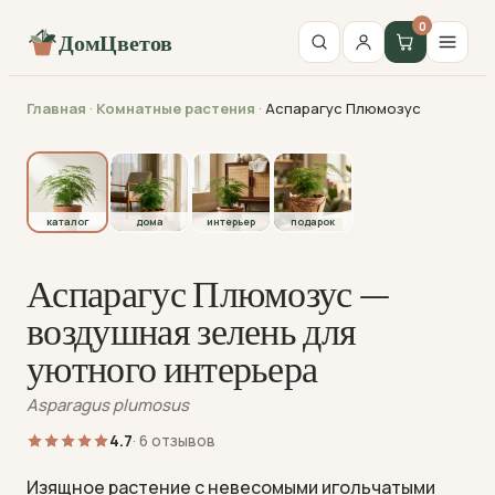
0
ДомЦветов
Главная
·
Комнатные растения
·
Аспарагус Плюмозус
каталог
каталог
дома
интерьер
подарок
Аспарагус Плюмозус —
воздушная зелень для
уютного интерьера
Asparagus plumosus
4.7
· 6 отзывов
Изящное растение с невесомыми игольчатыми