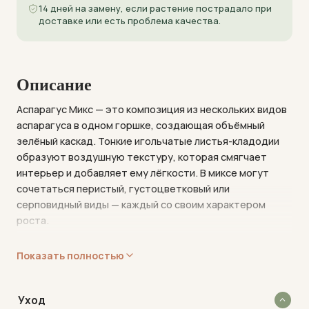
14 дней на замену, если растение пострадало при
доставке или есть проблема качества.
Описание
Аспарагус Микс — это композиция из нескольких видов
аспарагуса в одном горшке, создающая объёмный
зелёный каскад. Тонкие игольчатые листья-кладодии
образуют воздушную текстуру, которая смягчает
интерьер и добавляет ему лёгкости. В миксе могут
сочетаться перистый, густоцветковый или
серповидный виды — каждый со своим характером
роста.
Растение родом из тропических и субтропических
Показать полностью
регионов Африки и Азии, где произрастает в полутени
лесов. В комнатных условиях аспарагус сохраняет свою
декоративность круглый год, не требуя периода покоя.
Уход
Его побеги могут расти как вертикально, так и