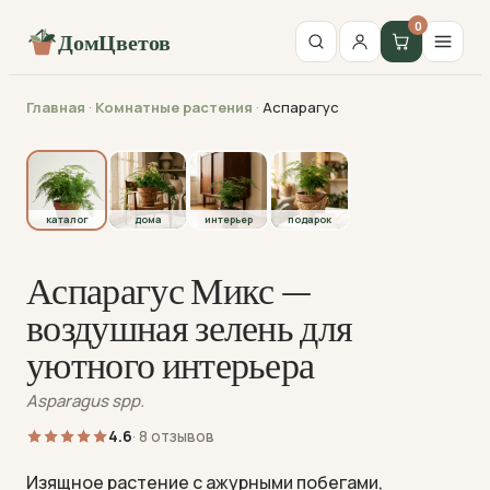
0
ДомЦветов
Главная
·
Комнатные растения
·
Аспарагус
каталог
каталог
дома
интерьер
подарок
Аспарагус Микс —
воздушная зелень для
уютного интерьера
Asparagus spp.
4.6
· 8 отзывов
Изящное растение с ажурными побегами,