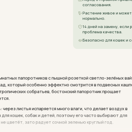
согласования.
Растение живое и может
нормально.
14 дней на замену, если
проблема качества.
Безопасно для кошек и с
мнатных папоротников с пышной розеткой светло-зелёных вай.
ад, который особенно эффектно смотрится в подвесных кашп
х тропических собратьев, бостонский папоротник прощает
ется.
через листья испаряется много влаги, что делает воздух в
для кошек, собак и детей, поэтому его часто выбирают для
 не цветёт, зато радует сочной зеленью круглый год.