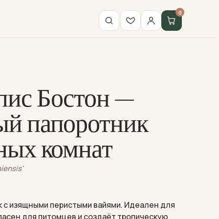
0
ис Бостон —
ый папоротник
ных комнат
iensis'
к с изящными перистыми вайями. Идеален для
пасен для питомцев и создаёт тропическую