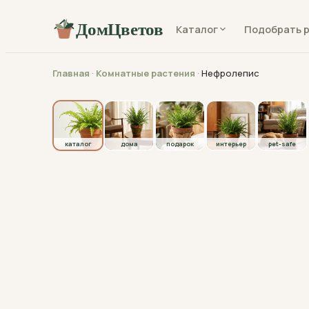
ДомЦветов
Каталог
Подобрать 
Главная
·
Комнатные растения
·
Нефролепис
каталог
каталог
дома
подарок
интерьер
pet-safe