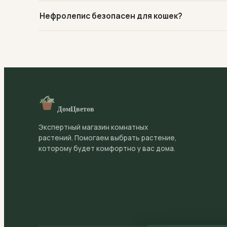
Молодые растения пересаживайте ежегодно весной, в
Нефролепис безопасен для кошек?
Используйте рыхлый слабокислый субстрат для папо
дренаж.
Да, бостонский папоротник абсолютно нетоксичен дл
которое можно смело размещать в детской или ква
ДомЦветов
Экспертный магазин комнатных
растений. Помогаем выбрать растение,
которому будет комфортно у вас дома.