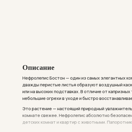
Описание
Нефролепис Бостон — один из самых элегантных ко
дважды перистые листья образуют воздушный каск
или на высоких подставках. В отличие от капризны
небольшие огрехи в уходе и быстро восстанавлива
Это растение — настоящий природный увлажнитель: 
комнате свежее. Нефролепис абсолютно безопасен 
детских комнат и квартир с животными. Папоротник