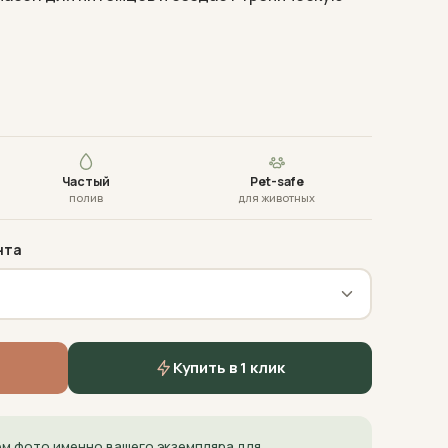
Частый
Pet-safe
полив
для животных
нта
Купить в 1 клик
м фото именно вашего экземпляра для