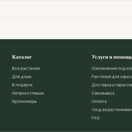
зрослые — раз в 2-3 года, когда корни заполнят горшок.
ротников, горшок берите на 2-3 см шире предыдущего, обязате
я кошек, собак и детей. Это одно из немногих пышных растени
ртире с любопытными питомцами.
Каталог
Услуги и помощ
Все растения
Озеленение под кл
Для дома
Растения для офис
В подарок
Доставка и гаранти
Неприхотливые
Самовывоз
Крупномеры
Оплата
Уход за растениями
FAQ