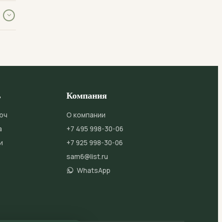
лен
й,
ь
Компания
юч
О компании
а
+7 495 998-30-06
и
+7 925 998-30-06
sam6@list.ru
WhatsApp