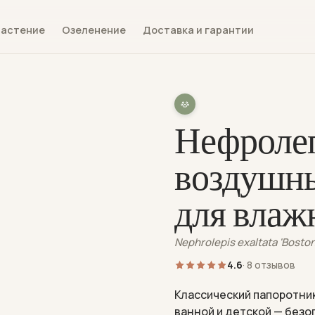
растение
Озеленение
Доставка и гарантии
Нефролеп
воздушн
для влаж
Nephrolepis exaltata 'Boston
4.6
· 8 отзывов
Классический папоротни
ванной и детской — безо