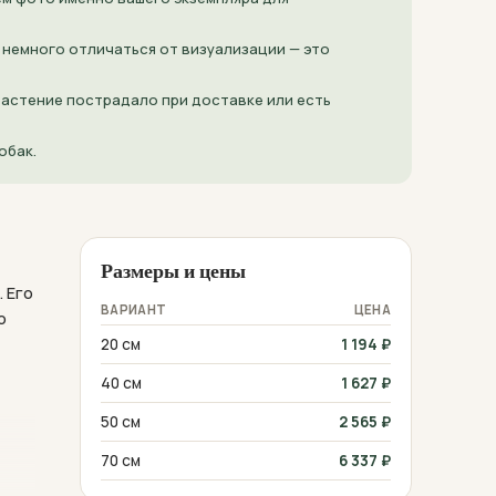
 немного отличаться от визуализации — это
 растение пострадало при доставке или есть
обак.
Размеры и цены
 Его
ВАРИАНТ
ЦЕНА
о
20 см
1 194
₽
40 см
1 627
₽
50 см
2 565
₽
70 см
6 337
₽