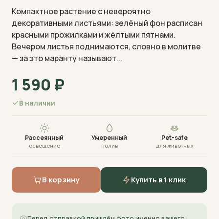
Компактное растение с невероятно
декоративными листьями: зелёный фон расписан
красными прожилками и жёлтыми пятнами.
Вечером листья поднимаются, словно в молитве
— за это маранту называют...
Визуализация · фото пришлём перед отправкой
1 590
₽
В наличии
Рассеянный
Умеренный
Pet-safe
освещение
полив
для животных
В корзину
Купить в 1 клик
Перед отправкой пришлём фото именно вашего