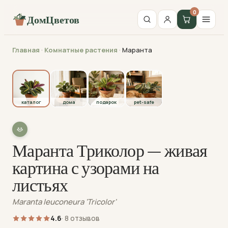
0
ДомЦветов
Главная
·
Комнатные растения
·
Маранта
каталог
каталог
дома
подарок
pet-safe
Маранта Триколор — живая
картина с узорами на
листьях
Maranta leuconeura 'Tricolor'
4.6
· 8 отзывов