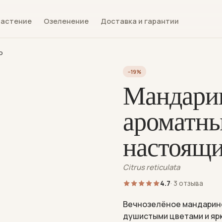
растение
Озеленение
Доставка и гарантии
о
−19%
Мандарин
ароматны
настоящ
Citrus reticulata
4.7
· 3 отзыва
Вечнозелёное мандарино
душистыми цветами и яр