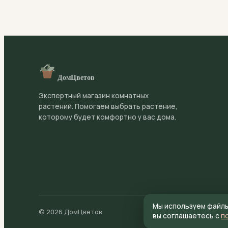
Пожелтение между жилками (хлороз) — признак дефи
защелачивания грунта. Используйте подкисленную в
ДомЦветов
Экспертный магазин комнатных
растений. Помогаем выбрать растение,
которому будет комфортно у вас дома.
Мы используем файлы 
© 2026 ДомЦветов
Публичная оферта
вы соглашаетесь с
п