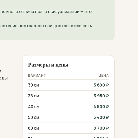
 немного отличаться от визуализации — это
 растение пострадало при доставке или есть
Размеры и цены
х.
ВАРИАНТ
ЦЕНА
лоды
,
30 см
3 690
₽
35 см
3 950
₽
40 см
4 500
₽
50 см
6 400
₽
60 см
8 700
₽