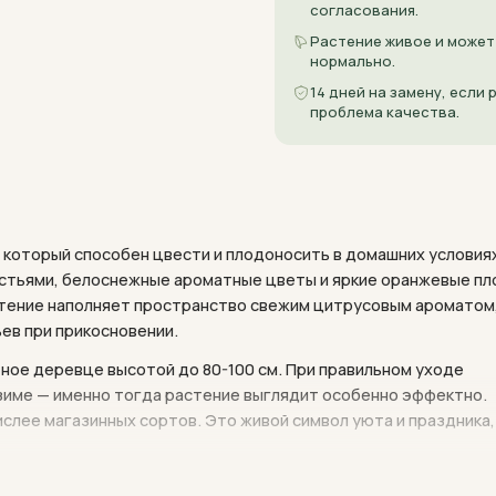
согласования.
Растение живое и может
нормально.
14 дней на замену, если
проблема качества.
который способен цвести и плодоносить в домашних условия
истьями, белоснежные ароматные цветы и яркие оранжевые п
тение наполняет пространство свежим цитрусовым ароматом
ьев при прикосновении.
ное деревце высотой до 80-100 см. При правильном уходе
 зиме — именно тогда растение выглядит особенно эффектно.
слее магазинных сортов. Это живой символ уюта и праздника,
та, регулярного полива и прохладной зимовки для закладки