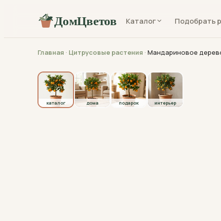
ДомЦветов
Каталог
Подобрать 
Главная
·
Цитрусовые растения
·
Мандариновое дерев
каталог
каталог
дома
подарок
интерьер