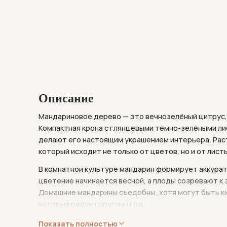
Описание
Мандариновое дерево — это вечнозелёный цитрус, 
Компактная крона с глянцевыми тёмно-зелёными л
делают его настоящим украшением интерьера. Рас
который исходит не только от цветов, но и от лист
В комнатной культуре мандарин формирует аккурат
цветение начинается весной, а плоды созревают к
Домашние мандарины съедобны, хотя могут быть ки
который радует круглый год.
Мандариновое дерево требует внимания: яркого све
Показать полностью