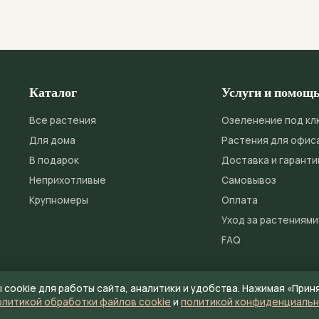
цита железа или магния из-за полива жёсткой водой или
оду, хелат железа и удобрения для цитрусовых.
Каталог
Услуги и помощ
Все растения
Озеленение под кл
Для дома
Растения для офис
В подарок
Доставка и гаранти
Неприхотливые
Самовывоз
Крупномеры
Оплата
Уход за растениями
FAQ
cookie для работы сайта, аналитики и удобства. Нажимая «Прин
Политика конфиденциальности
Ф
олитикой обработки файлов cookie
и
политикой конфиденциаль