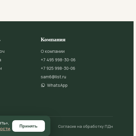
ь
Компания
юч
О компании
а
+7 495 998-30-06
и
+7 925 998-30-06
sam6@list.ru
WhatsApp
ять»,
Принять
айлы cookie
Согласие на обработку ПДн
ности
.