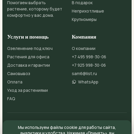
Помогаем выбрать
В подарок
растение, которому будет
Неприхотливые
комфортно у вас дома.
Крупномеры
Услуги и помощь
Компания
Озеленение под ключ
О компании
Растения для офиса
+7 495 998-30-06
Доставка и гарантии
+7 925 998-30-06
Самовывоз
sam6@list.ru
Оплата
WhatsApp
Уход за растениями
FAQ
© 2026 ДомЦветов
Публичная оферта
Мы используем файлы cookie для работы сайта,
Политика конфиденциальности
Файлы cookie
Согласие на обработку ПДн
аналитики и удобства. Нажимая «Принять», вы