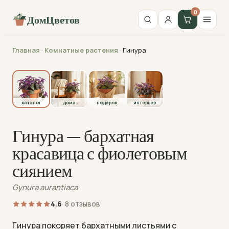
0
ДомЦветов
Главная
·
Комнатные растения
·
Гинура
каталог
каталог
дома
подарок
интерьер
Гинура — бархатная
красавица с фиолетовым
сиянием
Gynura aurantiaca
4.6
· 8 отзывов
Гинура покоряет бархатными листьями с