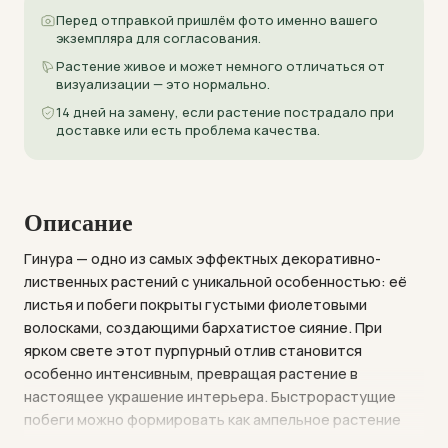
Перед отправкой пришлём фото именно вашего
экземпляра для согласования.
Растение живое и может немного отличаться от
визуализации — это нормально.
14 дней на замену, если растение пострадало при
доставке или есть проблема качества.
Описание
Гинура — одно из самых эффектных декоративно-
лиственных растений с уникальной особенностью: её
листья и побеги покрыты густыми фиолетовыми
волосками, создающими бархатистое сияние. При
ярком свете этот пурпурный отлив становится
особенно интенсивным, превращая растение в
настоящее украшение интерьера. Быстрорастущие
побеги можно формировать как ампельное растение
или выращивать на опоре.