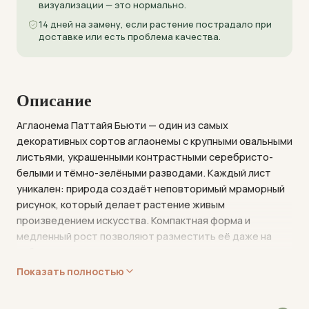
визуализации — это нормально.
14 дней на замену, если растение пострадало при
доставке или есть проблема качества.
Описание
Аглаонема Паттайя Бьюти — один из самых
декоративных сортов аглаонемы с крупными овальными
листьями, украшенными контрастными серебристо-
белыми и тёмно-зелёными разводами. Каждый лист
уникален: природа создаёт неповторимый мраморный
рисунок, который делает растение живым
произведением искусства. Компактная форма и
медленный рост позволяют разместить её даже на
небольшом столе или подоконнике.
Показать полностью
Это растение идеально для тех, кто ценит красоту без
лишних хлопот. Аглаонема прощает редкие поливы, не
требует яркого света и отлично чувствует себя в