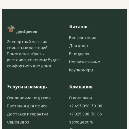
тесные горшки, новый выбирайте на 2-3 см шире
предыдущего. Используйте рыхлый грунт для ароидных с
добавлением перлита.
Каталог
ДомЦветов
Все растения
Экспертный магазин
Для дома
комнатных растений.
Помогаем выбрать
В подарок
растение, которому будет
Неприхотливые
комфортно у вас дома.
Крупномеры
Услуги и помощь
Компания
Озеленение под ключ
О компании
Растения для офиса
+7 495 998-30-06
Доставка и гарантии
+7 925 998-30-06
Самовывоз
sam6@list.ru