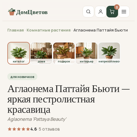
0
ДомЦветов
Главная
·
Комнатные растения
·
Аглаонема Паттайя Бьюти
каталог
каталог
дома
подарок
интерьер
неприхотливое
для новичков
Аглаонема Паттайя Бьюти —
яркая пестролистная
красавица
Aglaonema 'Pattaya Beauty'
4.6
· 5 отзывов