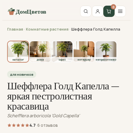
0
ДомЦветов
Главная
·
Комнатные растения
·
Шеффлера Голд Капелла
каталог
каталог
дома
офис
интерьер
неприхотливое
для новичков
Шеффлера Голд Капелла —
яркая пестролистная
красавица
Schefflera arboricola 'Gold Capella'
4.7
· 6 отзывов