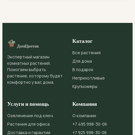
Нет, шеффлера токсична для домашних животных: её
обрезка помогает контролировать высоту. Растение
сок содержит оксалаты кальция, вызывающие
долговечно и при заботливом уходе будет украшать
раздражение слизистых и расстройство пищеварения.
интерьер десятилетиями, постепенно превращаясь в
Размещайте растение в недоступном месте.
раскидистое дерево с густой кроной.
Каталог
ДомЦветов
Все растения
Экспертный магазин
Для дома
комнатных растений.
Помогаем выбрать
В подарок
растение, которому будет
Неприхотливые
комфортно у вас дома.
Крупномеры
Услуги и помощь
Компания
Озеленение под ключ
О компании
Растения для офиса
+7 495 998-30-06
Доставка и гарантии
+7 925 998-30-06