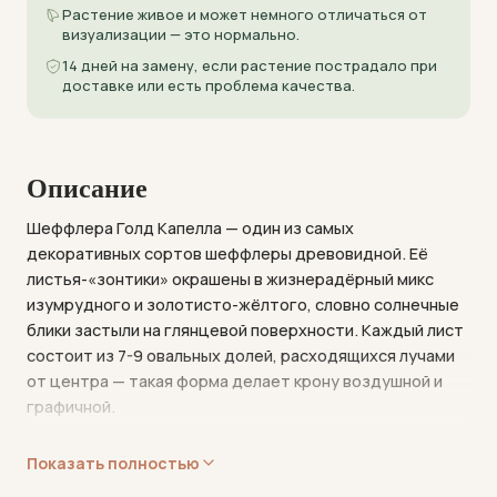
Растение живое и может немного отличаться от
визуализации — это нормально.
14 дней на замену, если растение пострадало при
доставке или есть проблема качества.
Описание
Шеффлера Голд Капелла — один из самых
декоративных сортов шеффлеры древовидной. Её
листья-«зонтики» окрашены в жизнерадёрный микс
изумрудного и золотисто-жёлтого, словно солнечные
блики застыли на глянцевой поверхности. Каждый лист
состоит из 7-9 овальных долей, расходящихся лучами
от центра — такая форма делает крону воздушной и
графичной.
Переплетённые стволы добавляют растению
Показать полностью
архитектурности: несколько молодых побегов
формируют в питомнике в единую композицию, и со