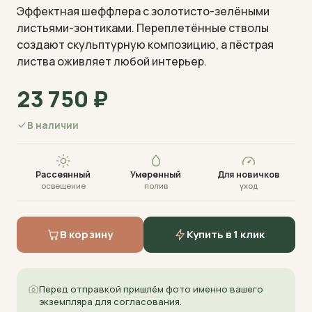
Эффектная шеффлера с золотисто-зелёными
листьями-зонтиками. Переплетённые стволы
создают скульптурную композицию, а пёстрая
листва оживляет любой интерьер.
23 750
₽
Визуализация · фото пришлём перед отправкой
В наличии
Рассеянный
Умеренный
Для новичков
освещение
полив
уход
В корзину
Купить в 1 клик
Перед отправкой пришлём фото именно вашего
экземпляра для согласования.