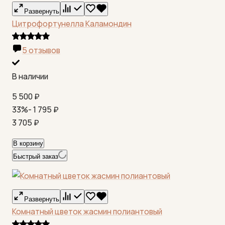
Развернуть
Цитрофортунелла Каламондин
5 отзывов
В наличии
5 500
₽
33%
- 1 795
₽
3 705
₽
В корзину
Быстрый заказ
Развернуть
Комнатный цветок жасмин полиантовый