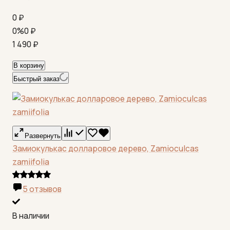
0
₽
0%
0
₽
1 490
₽
В корзину
Быстрый заказ
Развернуть
Замиокулькас долларовое дерево, Zamioculcas
zamiifolia
5 отзывов
В наличии