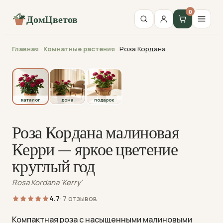
0
ДомЦветов
Главная
·
Комнатные растения
·
Роза Кордана
каталог
каталог
дома
подарок
Роза Кордана малиновая
Керри — яркое цветение
круглый год
Rosa Kordana 'Kerry'
4.7
· 7 отзывов
Компактная роза с насыщенными малиновыми