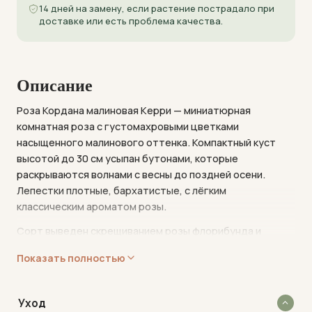
14 дней на замену, если растение пострадало при
доставке или есть проблема качества.
Описание
Роза Кордана малиновая Керри — миниатюрная
комнатная роза с густомахровыми цветками
насыщенного малинового оттенка. Компактный куст
высотой до 30 см усыпан бутонами, которые
раскрываются волнами с весны до поздней осени.
Лепестки плотные, бархатистые, с лёгким
классическим ароматом розы.
Сорт выведен скрещиванием розы флорибунда и
миниатюрной розы, что дало ему обильное цветение и
Показать полностью
устойчивость к болезням. Тёмно-зелёная глянцевая
листва подчёркивает яркость цветков. Керри требует
внимания к поливу и освещению, но при соблюдении
Уход
условий радует непрерывным цветением.