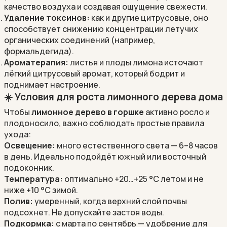
качество воздуха и создавая ощущение свежести.
Удаление токсинов:
как и другие цитрусовые, оно
способствует снижению концентрации летучих
органических соединений (например,
формальдегида).
Ароматерапия:
листья и
плоды лимона
источают
лёгкий цитрусовый аромат, который бодрит и
поднимает настроение.
☀️ Условия для роста лимонного дерева дома
Чтобы
лимонное дерево в горшке
активно росло и
плодоносило, важно соблюдать простые правила
ухода:
Освещение:
много естественного света — 6–8 часов
в день. Идеально подойдёт южный или восточный
подоконник.
Температура:
оптимально +20…+25 °C летом и не
ниже +10 °C зимой.
Полив:
умеренный, когда верхний слой почвы
подсохнет. Не допускайте застоя воды.
Подкормка:
с марта по сентябрь — удобрение для