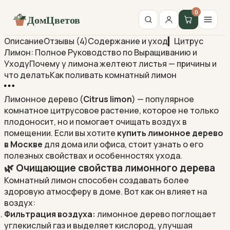
0
ДомЦветов
Описание
Отзывы (4)
Содержание и уход
▎Цитрус
Лимон: Полное Руководство по Выращиванию и
Уходу
Почему у лимона желтеют листья — причины и
что делать
Как поливать комнатный лимон
Лимонное дерево
(
Citrus limon
) — популярное
комнатное цитрусовое растение, которое не только
плодоносит, но и помогает очищать воздух в
помещении. Если вы хотите
купить лимонное дерево
в Москве
для дома или офиса, стоит узнать о его
полезных свойствах и особенностях ухода.
🌿 Очищающие свойства лимонного дерева
Комнатный
лимон
способен создавать более
здоровую атмосферу в доме. Вот как он влияет на
воздух:
Фильтрация воздуха:
лимонное дерево поглощает
углекислый газ и выделяет кислород, улучшая