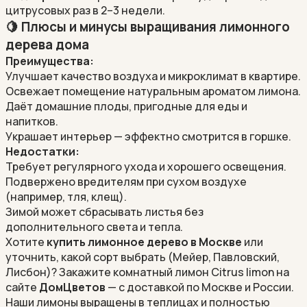
цитрусовых раз в 2–3 недели.
🍋 Плюсы и минусы выращивания лимонного
дерева дома
Преимущества:
Улучшает качество воздуха и микроклимат в квартире.
Освежает помещение натуральным ароматом лимона.
Даёт домашние плоды, пригодные для еды и
напитков.
Украшает интерьер — эффектно смотрится в горшке.
Недостатки:
Требует регулярного ухода и хорошего освещения.
Подвержено вредителям при сухом воздухе
(например, тля, клещ).
Зимой может сбрасывать листья без
дополнительного света и тепла.
Хотите
купить лимонное дерево в Москве
или
уточнить, какой сорт выбрать (Мейер, Павловский,
Лисбон)? Закажите
комнатный лимон Citrus limon
на
сайте
ДомЦветов
— с доставкой по Москве и России.
Наши лимоны выращены в теплицах и полностью