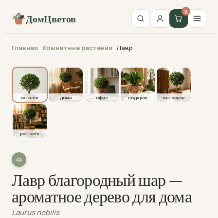
0
ДомЦветов
Главная
·
Комнатные растения
·
Лавр
каталог
каталог
дома
офис
подарок
интерьер
pet-safe
Лавр благородный шар —
ароматное дерево для дома
Laurus nobilis