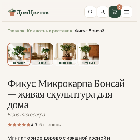
0
ДомЦветов
Главная
·
Комнатные растения
·
Фикус Бонсай
каталог
каталог
дома
подарок
интерьер
Фикус Микрокарпа Бонсай
— живая скульптура для
дома
Ficus microcarpa
4.7
· 6 отзывов
Миниатюрное дерево с изящной кроной и