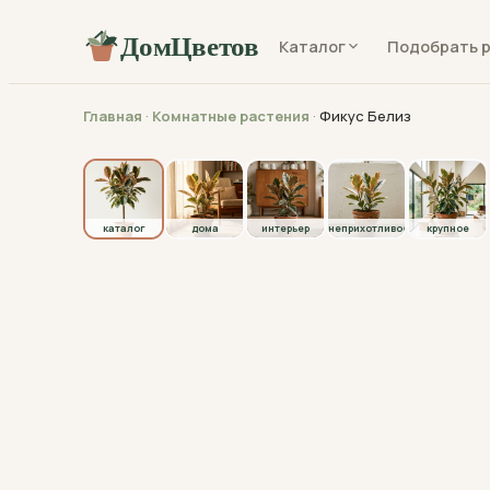
ДомЦветов
Каталог
Подобрать 
Главная
·
Комнатные растения
·
Фикус Белиз
каталог
каталог
дома
интерьер
неприхотливое
крупное