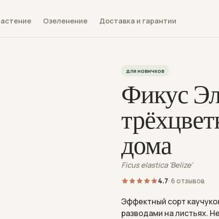
растение
Озеленение
Доставка и гарантии
для новичков
Фикус Эл
трёхцвет
дома
Ficus elastica 'Belize'
4.7
· 6 отзывов
Эффектный сорт каучуко
разводами на листьях. Н