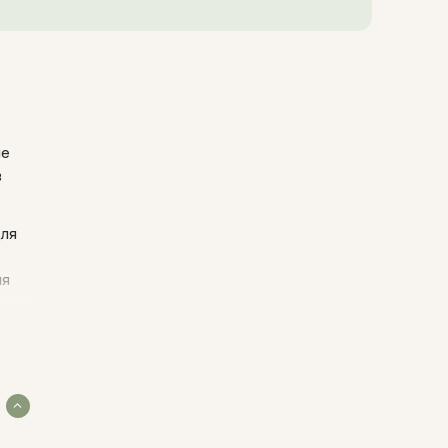
ые
в
для
ля
я