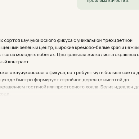
проблема качества.
ых сортов каучуконосного фикуса с уникальной трёхцветной
ыщенный зелёный центр, широкие кремово-белые края и нежн
тся на молодых побегах. Центральная жилка листа окрашена 
ный контраст.
кого каучуконосного фикуса, но требует чуть больше света 
м уходе быстро формирует стройное деревце высотой до
крашением гостиной или просторного холла. Белиз идеален д
хода.
оративная листва с лихвой компенсирует отсутствие цветения.
а и других примесей, создавая здоровый микроклимат в
 Индии, Непала и Индонезии, где в природе достигает 30-40
и на плантациях для получения каучука — млечный сок растени