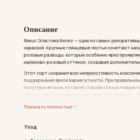
Описание
Фикус Эластика Белиз — один из самых декоративн
окраской. Крупные глянцевые листья сочетают нас
розовые разводы, которые особенно ярко проявляю
малиново-розовый оттенок, создавая дополнитель
Этот сорт сохранил всю неприхотливость классичес
поддержания яркой вариегатности. При правильно
полутора метров, которое становится настоящим у
тех, кто ищет эффектное растение без сложного у
В комнатных условиях фикус не цветёт, но его дек
Показать полностью
Растение отлично очищает воздух от формальдегид
помещении.
Уход
Фикус эластичный происходит из тропических лесов
метров в высоту. В XIX веке его массово выращивал