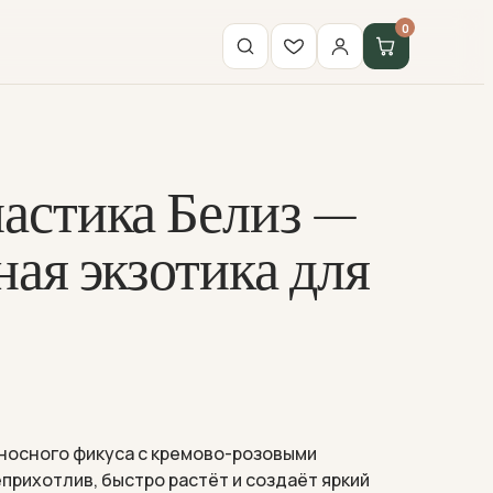
0
астика Белиз —
ная экзотика для
носного фикуса с кремово-розовыми
еприхотлив, быстро растёт и создаёт яркий