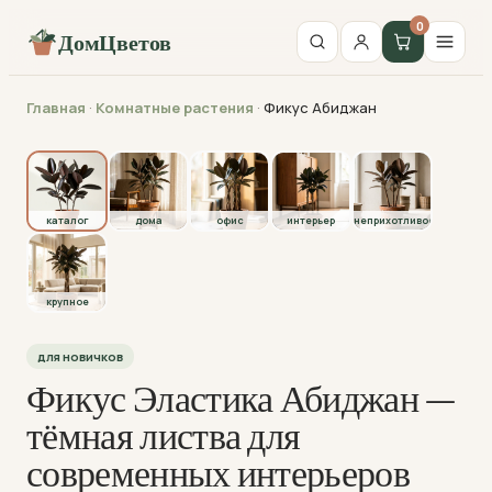
0
ДомЦветов
Главная
·
Комнатные растения
·
Фикус Абиджан
каталог
каталог
дома
офис
интерьер
неприхотливое
крупное
для новичков
Фикус Эластика Абиджан —
тёмная листва для
современных интерьеров