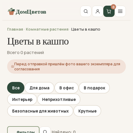
0
ДомЦветов
Главная
·
Комнатные растения
·
Цветы в кашпо
Цветы в кашпо
Всего 0 растений
Перед отправкой пришлём фото вашего экземпляра для
согласования
Все
Для дома
В офис
В подарок
Интерьер
Неприхотливые
Безопасные для животных
Крупные
Найдено: 0
Фильтры