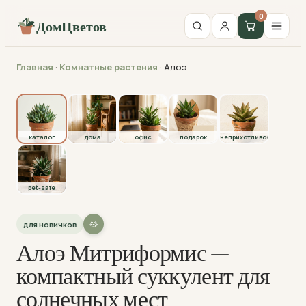
0
ДомЦветов
Главная
·
Комнатные растения
·
Алоэ
каталог
каталог
дома
офис
подарок
неприхотливое
pet-safe
для новичков
Алоэ Митриформис —
компактный суккулент для
солнечных мест