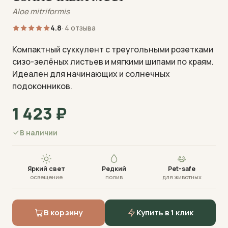
Aloe mitriformis
4.8
· 4 отзыва
Компактный суккулент с треугольными розетками
сизо-зелёных листьев и мягкими шипами по краям.
Идеален для начинающих и солнечных
Визуализация · фото пришлём перед отправкой
подоконников.
1 423
₽
В наличии
Яркий свет
Редкий
Pet-safe
освещение
полив
для животных
В корзину
Купить в 1 клик