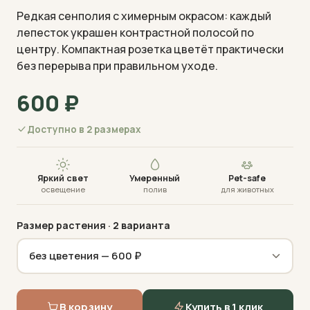
Редкая сенполия с химерным окрасом: каждый
лепесток украшен контрастной полосой по
центру. Компактная розетка цветёт практически
без перерыва при правильном уходе.
600
₽
Визуализация · фото пришлём перед отправкой
Доступно в 2 размерах
Яркий свет
Умеренный
Pet-safe
освещение
полив
для животных
Размер растения
· 2 варианта
В корзину
Купить в 1 клик