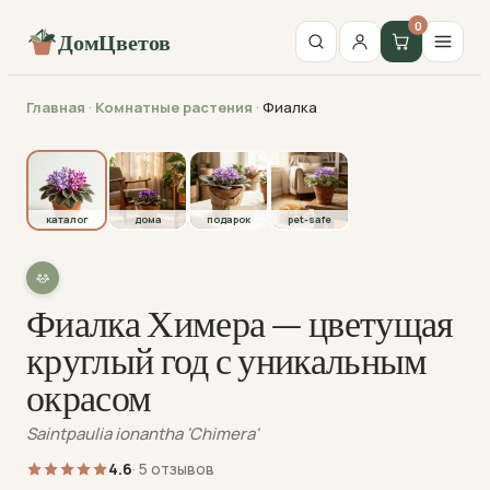
0
ДомЦветов
Главная
·
Комнатные растения
·
Фиалка
каталог
каталог
дома
подарок
pet-safe
Фиалка Химера — цветущая
круглый год с уникальным
окрасом
Saintpaulia ionantha 'Chimera'
4.6
· 5 отзывов