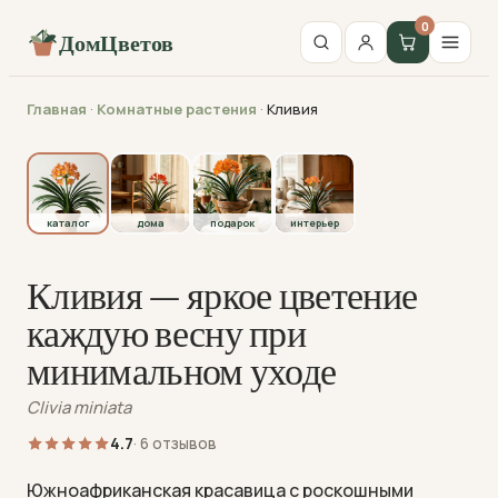
0
ДомЦветов
Главная
·
Комнатные растения
·
Кливия
каталог
каталог
дома
подарок
интерьер
Кливия — яркое цветение
каждую весну при
минимальном уходе
Clivia miniata
4.7
· 6 отзывов
Южноафриканская красавица с роскошными