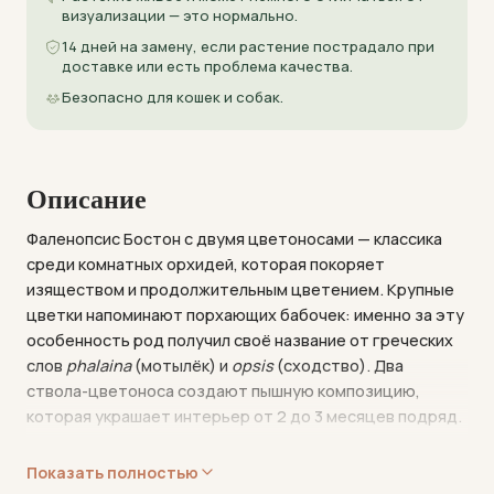
визуализации — это нормально.
14 дней на замену, если растение пострадало при
доставке или есть проблема качества.
Безопасно для кошек и собак.
Описание
Фаленопсис Бостон с двумя цветоносами — классика
среди комнатных орхидей, которая покоряет
изяществом и продолжительным цветением. Крупные
цветки напоминают порхающих бабочек: именно за эту
особенность род получил своё название от греческих
слов
phalaina
(мотылёк) и
opsis
(сходство). Два
ствола-цветоноса создают пышную композицию,
которая украшает интерьер от 2 до 3 месяцев подряд.
В отличие от многих тропических орхидей, фаленопсис
Показать полностью
адаптирован к жизни в квартире: ему не нужен период