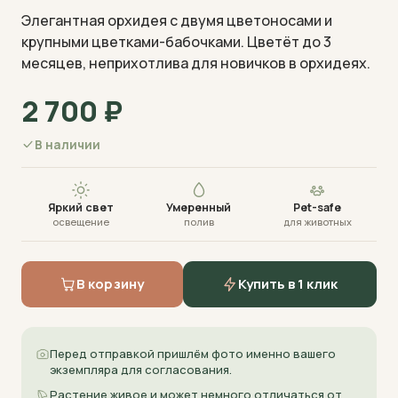
Элегантная орхидея с двумя цветоносами и
крупными цветками-бабочками. Цветёт до 3
месяцев, неприхотлива для новичков в орхидеях.
2 700
₽
Визуализация · фото пришлём перед отправкой
В наличии
Яркий свет
Умеренный
Pet-safe
освещение
полив
для животных
В корзину
Купить в 1 клик
Перед отправкой пришлём фото именно вашего
экземпляра для согласования.
Растение живое и может немного отличаться от