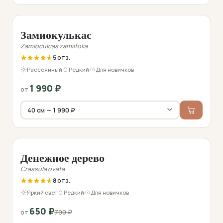
Фото перед отправкой
Замиокулькас
Zamioculcas zamiifolia
5
Рассеянный
Редкий
Для новичков
1 990
₽
от
Фото перед отправкой
−18%
Денежное дерево
Crassula ovata
8
Яркий свет
Редкий
Для новичков
650
₽
790
₽
от