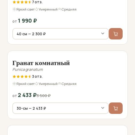
7
Яркий свет
Умеренный
Средняя
1 990
₽
от
Фото перед отправкой
−30%
Гранат комнатный
Punica granatum
3
Яркий свет
Умеренный
Средняя
2 433
₽
3 500
₽
от
Фото перед отправкой