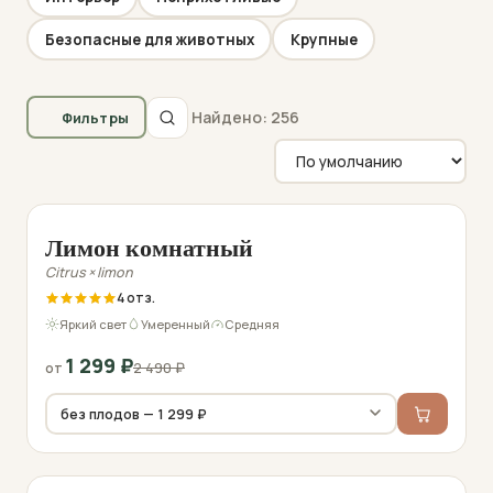
Безопасные для животных
Крупные
Найдено: 256
Фильтры
Фото перед отправкой
−48%
Лимон комнатный
Citrus × limon
4
Яркий свет
Умеренный
Средняя
1 299
₽
2 490
₽
от
Фото перед отправкой