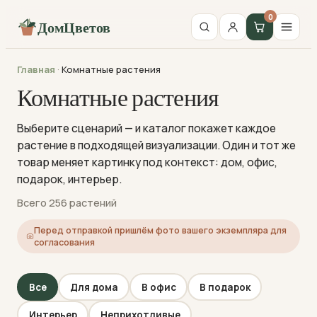
0
ДомЦветов
Главная
·
Комнатные растения
Комнатные растения
Выберите сценарий — и каталог покажет каждое
растение в подходящей визуализации. Один и тот же
товар меняет картинку под контекст: дом, офис,
подарок, интерьер.
Всего 256 растений
Перед отправкой пришлём фото вашего экземпляра для
согласования
Все
Для дома
В офис
В подарок
Интерьер
Неприхотливые