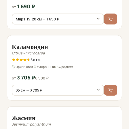
1 690
₽
от
Фото перед отправкой
−43%
Каламондин
Citrus × microcarpa
5
Яркий свет
Умеренный
Средняя
3 705
₽
6 500
₽
от
Фото перед отправкой
Жасмин
Jasminum polyanthum