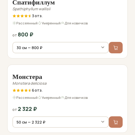
Спатифиллум
Spathiphyllum wallisii
3
Рассеянный
Умеренный
Для новичков
800
₽
от
Фото перед отправкой
Монстера
Monstera deliciosa
6
Рассеянный
Умеренный
Для новичков
2 322
₽
от