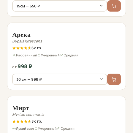
Фото перед отправкой
Арека
Dypsis lutescens
6
Рассеянный
Умеренный
Средняя
998
₽
от
Фото перед отправкой
Мирт
Myrtus communis
8
Яркий свет
Умеренный
Средняя