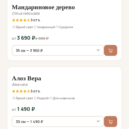
−19%
Мандариновое дерево
Citrus reticulata
3
Яркий свет
Умеренный
Средняя
3 690
₽
4 900
₽
от
Фото перед отправкой
Алоэ Вера
Aloe vera
5
Яркий свет
Редкий
Для новичков
1 490
₽
от